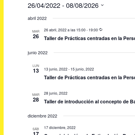
26/04/2022
 - 
08/08/2026
S
abril 2022
e
26 abril, 2022 a las 15:00
-
19:00
l
MAR
26
Taller de Prácticas centradas en la Per
e
c
junio 2022
c
i
LUN
13 junio, 2022
-
15 junio, 2022
13
o
Taller de Prácticas centradas en la Per
n
a
28 junio, 2022
MAR
28
r
Taller de introducción al concepto de
f
e
diciembre 2022
c
17 diciembre, 2022
SÁB
h
17