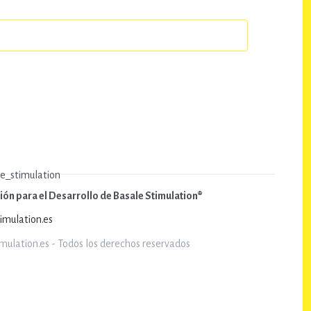
a
y
v
i
s
t
a
ón para el Desarrollo de Basale Stimulation®
s
imulation.es
ulation.es - Todos los derechos reservados
d
e