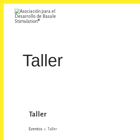
Ir
al
contenido
Taller
Taller
Eventos
Taller