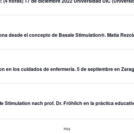
l: (4 horas) 17 de diciembre 2022 Universidad UIC (Universi
sona desde el concepto de Basale Stimulation®. Matia Rezol
tion en los cuidados de enfermería. 5 de septiembre en Zara
e Stimulation nach prof. Dr. Fröhlich en la práctica educativ
Hoy