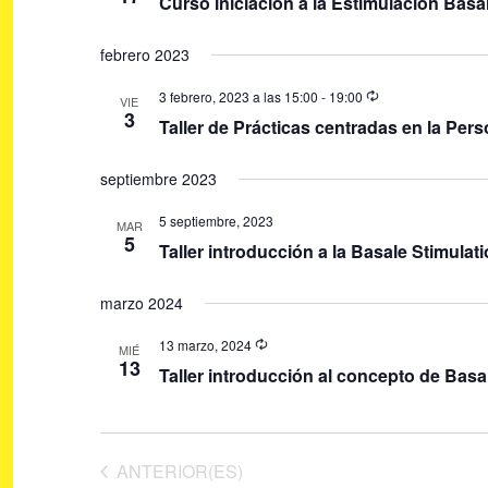
Curso iniciación a la Estimulación Basa
a
.
febrero 2023
3 febrero, 2023 a las 15:00
-
19:00
VIE
3
Taller de Prácticas centradas en la Per
septiembre 2023
5 septiembre, 2023
MAR
5
Taller introducción a la Basale Stimula
marzo 2024
13 marzo, 2024
MIÉ
13
Taller introducción al concepto de Basal
EVENTOS
ANTERIOR(ES)