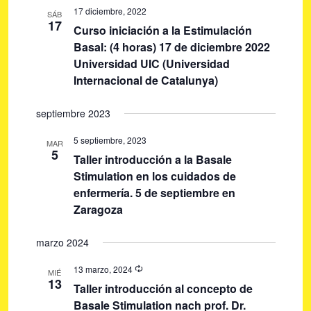
A
e
l
17 diciembre, 2022
A
SÁB
e
R
17
g
e
Curso iniciación a la Estimulación
g
a
c
Basal: (4 horas) 17 de diciembre 2022
c
c
Universidad UIC (Universidad
a
i
i
Internacional de Catalunya)
c
o
ó
i
septiembre 2023
n
n
ó
a
d
5 septiembre, 2023
MAR
r
e
n
5
Taller introducción a la Basale
f
v
d
Stimulation en los cuidados de
e
i
enfermería. 5 de septiembre en
e
c
s
Zaragoza
h
b
t
a
ú
a
marzo 2024
.
s
s
13 marzo, 2024
MIÉ
d
13
q
Taller introducción al concepto de
e
Basale Stimulation nach prof. Dr.
u