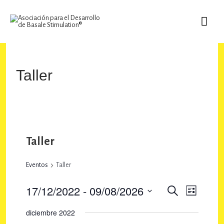
Ir
MEN
al
contenido
PRIN
Taller
Taller
Eventos
Taller
17/12/2022
 - 
09/08/2026
N
N
B
L
U
a
a
I
S
S
diciembre 2022
S
v
e
C
v
T