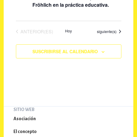
E
Fröhlich en la práctica educativa.
e
v
e
d
n
a
EVENTOS
ANTERIOR(ES)
Hoy
Eventos
siguiente(s)
t
y
o
v
SUSCRIBIRSE AL CALENDARIO
i
s
t
a
s
d
SITIO WEB
e
Asociación
E
El concepto
v