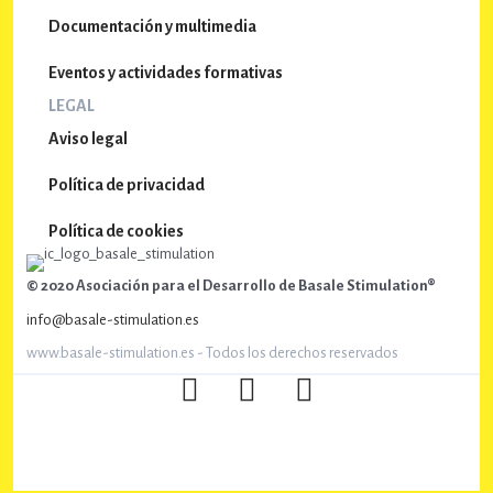
Documentación y multimedia
e
n
Eventos y actividades formativas
t
LEGAL
o
Aviso legal
s
Política de privacidad
Política de cookies
© 2020 Asociación para el Desarrollo de Basale Stimulation®
info@basale-stimulation.es
www.basale-stimulation.es - Todos los derechos reservados