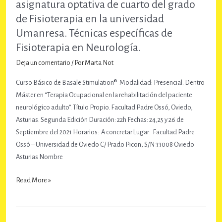
asignatura optativa de cuarto del grado
Dentro
de Fisioterapia en la universidad
de
Umanresa. Técnicas específicas de
la
Fisioterapia en Neurología.
asignatura
optativa
Deja un comentario
/ Por
Marta Not
de
Curso Básico de Basale Stimulation® Modalidad: Presencial. Dentro
cuarto
Máster en “Terapia Ocupacional en la rehabilitación del paciente
del
neurológico adulto”. Título Propio. Facultad Padre Ossó, Oviedo,
grado
Asturias. Segunda Edición Duración: 22h Fechas: 24,25 y 26 de
de
Septiembre del 2021 Horarios: A concretar Lugar: Facultad Padre
Fisioterapia
Ossó – Universidad de Oviedo C/ Prado Picon, S/N 33008 Oviedo
en
Asturias Nombre
la
universidad
Curso
Read More »
Umanresa.
Básico
Técnicas
de
específicas
Basale
de