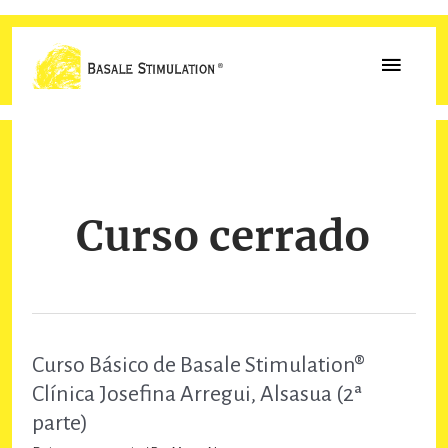
Ir
al
MENÚ
contenido
PRINCI
Curso cerrado
Curso Básico de Basale Stimulation®
Clínica Josefina Arregui, Alsasua (2ª
parte)