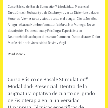
(2ª
Curso Básico de Basale Stimulation® Modalidad: Presencial
parte)
Duración: 24h Fechas: 8 y 9 de Octubre y 10 y 11 de Diciembre del 2021
Horarios: Viernes tarde y sábado todo el dia Lugar: Clínica Josefina
Arregui, Alsasua Nombre formador/a: Marta Not Monegal Breve
descripción: Fisioterapeuta y Psicóloga. Especialista en
Neurorrehabilitación por el Instituto Guttmann. Especialista en Dolor
Miofascial por la Universidad Rovira y Virgili.
Curso
Read More »
Básico
de
Basale
Stimulation®
Curso Básico de Basale Stimulation®
Clínica
Modalidad: Presencial. Dentro de la
Josefina
asignatura optativa de cuarto del grado
Arregui,
de Fisioterapia en la universidad
Alsasua
Umanresa. Técnicas específicas de