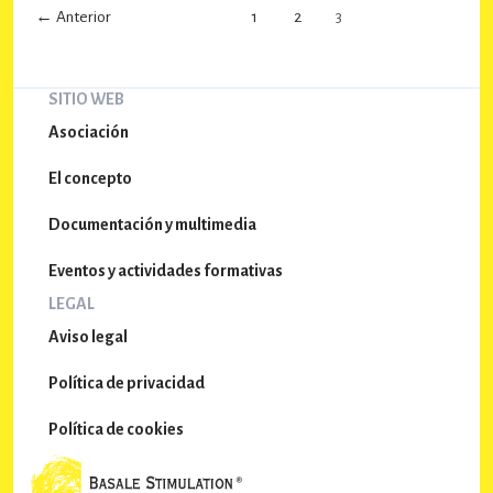
Stimulation®
←
Anterior
1
2
3
Fisioterapia
Modalidad:
en
Presencial.
Neurología.
Dentro
SITIO WEB
de
Asociación
la
El concepto
asignatura
optativa
Documentación y multimedia
de
cuarto
Eventos y actividades formativas
del
LEGAL
grado
Aviso legal
de
Fisioterapia
Política de privacidad
en
la
Política de cookies
universidad
Umanresa.