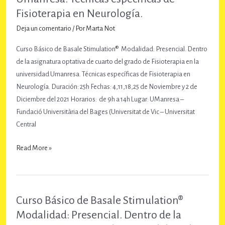
(1ª
Fisioterapia en Neurología.
parte)
Deja un comentario
/ Por
Marta Not
Curso Básico de Basale Stimulation® Modalidad: Presencial. Dentro
de la asignatura optativa de cuarto del grado de Fisioterapia en la
universidad Umanresa. Técnicas específicas de Fisioterapia en
Neurología. Duración: 25h Fechas: 4,11,18,25 de Noviembre y 2 de
Diciembre del 2021 Horarios: de 9h a 14h Lugar: UManresa –
Fundació Universitària del Bages (Universitat de Vic – Universitat
Central
Curso
Read More »
Básico
de
Basale
Stimulation®
Curso Básico de Basale Stimulation®
Modalidad:
Modalidad: Presencial. Dentro de la
Presencial.