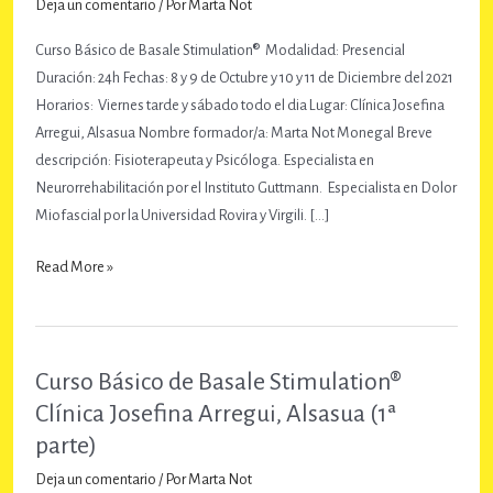
Deja un comentario
/ Por
Marta Not
Curso Básico de Basale Stimulation® Modalidad: Presencial
Duración: 24h Fechas: 8 y 9 de Octubre y 10 y 11 de Diciembre del 2021
Horarios: Viernes tarde y sábado todo el dia Lugar: Clínica Josefina
Arregui, Alsasua Nombre formador/a: Marta Not Monegal Breve
descripción: Fisioterapeuta y Psicóloga. Especialista en
Neurorrehabilitación por el Instituto Guttmann. Especialista en Dolor
Miofascial por la Universidad Rovira y Virgili. […]
Curso
Read More »
Básico
de
Basale
Stimulation®
Curso Básico de Basale Stimulation®
Clínica
Clínica Josefina Arregui, Alsasua (1ª
Josefina
parte)
Arregui,
Deja un comentario
/ Por
Marta Not
Alsasua