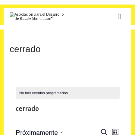
Ir
al
MEN
contenido
PRINC
cerrado
No hay eventos programados.
cerrado
Próximamente
N
N
B
L