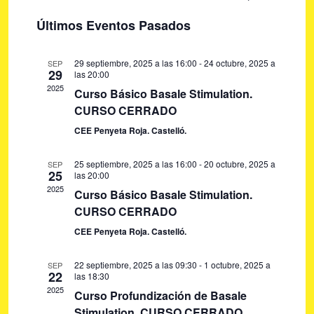
U
a
a
I
S
S
Últimos Eventos Pasados
S
v
e
C
v
T
A
e
l
A
e
R
29 septiembre, 2025 a las 16:00
-
24 octubre, 2025 a
SEP
g
e
29
las 20:00
g
a
c
2025
Curso Básico Basale Stimulation.
c
c
a
CURSO CERRADO
i
i
c
CEE Penyeta Roja. Castelló.
o
ó
i
n
n
25 septiembre, 2025 a las 16:00
-
20 octubre, 2025 a
SEP
ó
a
25
d
las 20:00
r
2025
e
n
Curso Básico Basale Stimulation.
f
CURSO CERRADO
v
d
e
i
CEE Penyeta Roja. Castelló.
e
c
s
h
b
t
22 septiembre, 2025 a las 09:30
-
1 octubre, 2025 a
SEP
22
las 18:30
a
ú
a
2025
Curso Profundización de Basale
.
s
s
Stimulation. CURSO CERRADO.