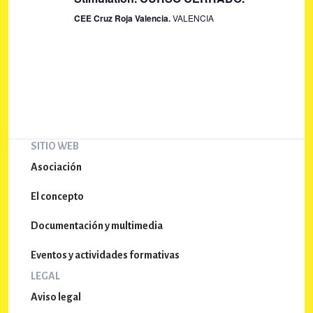
d
q
CEE Cruz Roja Valencia.
VALENCIA
e
u
E
e
v
e
d
n
a
t
y
o
SITIO WEB
v
Asociación
i
s
El concepto
t
Documentación y multimedia
a
Eventos y actividades formativas
s
LEGAL
d
Aviso legal
e