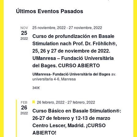
U
a
a
I
S
S
Últimos Eventos Pasados
S
v
e
C
v
T
A
e
l
A
e
R
25 noviembre, 2022
-
27 noviembre, 2022
NOV
g
e
25
g
Curso de profundización en Basale
a
c
2022
Stimulation nach Prof. Dr. Fröhlich®,
c
c
a
25, 26 y 27 de noviembre de 2022.
i
i
c
UManresa – Fundació Universitària
o
ó
i
del Bages. CURSO ABIERTO
n
n
UManresa- Fundació Universitària del Bages
ó
av.
a
d
universitaria 4-6, Manresa
r
e
n
340€
f
v
d
e
i
D
26 febrero, 2022
-
27 febrero, 2022
FEB
e
c
26
e
s
Curso Básico en Basale Stimulation®:
s
h
2022
b
t
t
26-27 de febrero y 12-13 de marzo
a
a
ú
a
Centro Lescer, Madrid. ¡CURSO
c
.
a
s
ABIERTO!
s
d