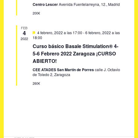
d
o
Centro Lescer
Avenida Fuentelarreyna, 12., Madrid
q
e
200€
u
E
e
v
FEB
4
D
4 febrero, 2022 a las 17:00
-
6 febrero, 2022 a las
e
d
e
18:00
2022
s
n
a
Curso básico Basale Stimulation® 4-
t
t
a
5-6 Febrero 2022 Zaragoza ¡CURSO
y
c
o
ABIERTO!
a
v
d
CEE ATADES San Martin de Porres
calle J. Octavio
o
de Toledo 2, Zaragoza
i
260€
s
t
a
s
d
e