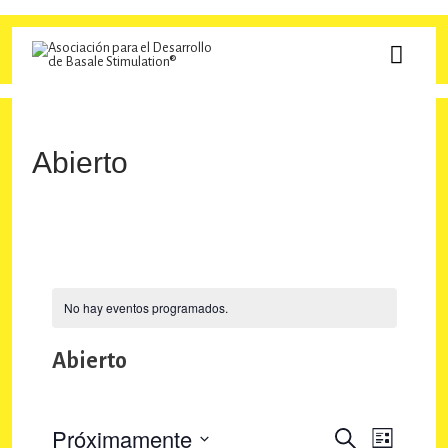
Ir
al
MEN
contenido
PRINC
Abierto
No hay eventos programados.
Abierto
Próximamente
N
N
B
L