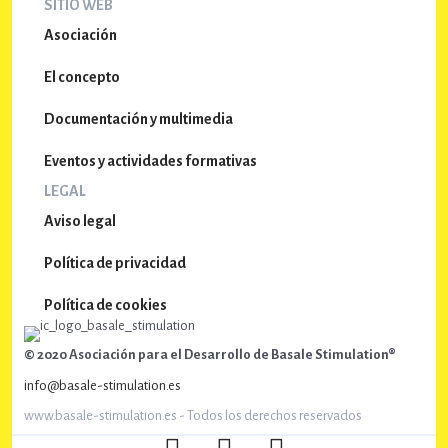
SITIO WEB
E
Asociación
v
El concepto
e
n
Documentación y multimedia
t
Eventos y actividades formativas
o
LEGAL
s
Aviso legal
Política de privacidad
Política de cookies
© 2020 Asociación para el Desarrollo de Basale Stimulation®
info@basale-stimulation.es
www.basale-stimulation.es - Todos los derechos reservados