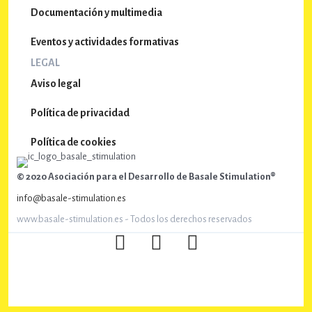
e
Documentación y multimedia
E
Eventos y actividades formativas
v
LEGAL
e
Aviso legal
n
Política de privacidad
t
Política de cookies
o
s
© 2020 Asociación para el Desarrollo de Basale Stimulation®
info@basale-stimulation.es
www.basale-stimulation.es - Todos los derechos reservados