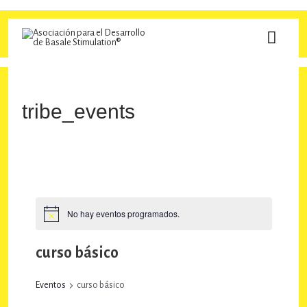
Ir
al
MEN
contenido
PRINC
tribe_events
No hay eventos programados.
curso básico
Eventos
curso básico