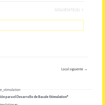
EVENTOS
SIGUIENTE(S)
Local siguiente
→
ón para el Desarrollo de Basale Stimulation®
imulation.es