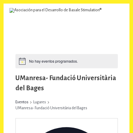
Ir
al
contenido
No hay eventos programados.
UManresa- Fundació Universitària
del Bages
Eventos
Lugares
UManresa- Fundació Universitària del Bages