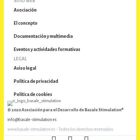
SITIO WEB
h
Asociación
a
.
El concepto
Documentación y multimedia
Eventos y actividades formativas
LEGAL
Aviso legal
Política de privacidad
Política de cookies
© 2020 Asociación para el Desarrollo de Basale Stimulation®
info@basale-stimulation.es
www.basale-stimulation.es - Todos los derechos reservados