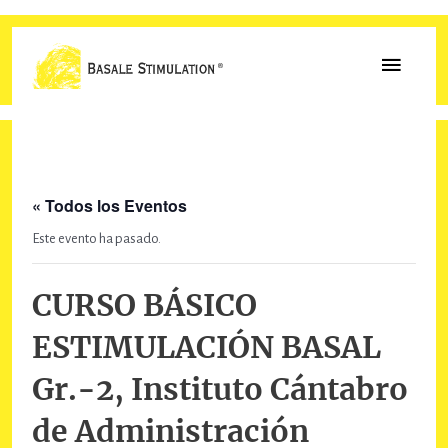
Ir
al
MENÚ
contenido
PRINCI
« Todos los Eventos
Este evento ha pasado.
CURSO BÁSICO
ESTIMULACIÓN BASAL
Gr.-2, Instituto Cántabro
de Administración