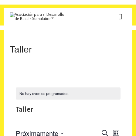
Ir
al
MEN
contenido
PRINC
Taller
No hay eventos programados.
Taller
Próximamente
N
N
B
L