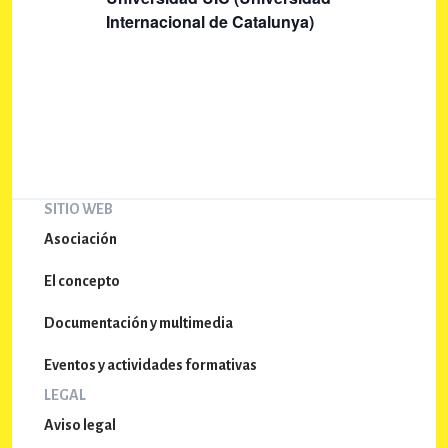
d
q
Internacional de Catalunya)
e
u
E
e
v
e
d
n
a
t
y
o
SITIO WEB
v
Asociación
i
s
El concepto
t
Documentación y multimedia
a
Eventos y actividades formativas
s
LEGAL
d
Aviso legal
e