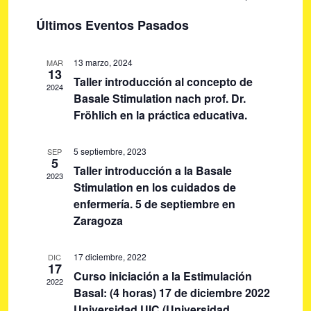
U
a
a
I
S
S
Últimos Eventos Pasados
S
v
e
C
v
T
A
e
l
A
e
R
13 marzo, 2024
MAR
g
e
13
g
Taller introducción al concepto de
a
c
2024
Basale Stimulation nach prof. Dr.
c
c
a
Fröhlich en la práctica educativa.
i
i
c
o
ó
i
5 septiembre, 2023
SEP
n
n
5
ó
Taller introducción a la Basale
a
d
2023
Stimulation en los cuidados de
r
e
n
enfermería. 5 de septiembre en
f
v
d
Zaragoza
e
i
e
c
s
h
17 diciembre, 2022
b
DIC
t
17
a
Curso iniciación a la Estimulación
ú
a
2022
Basal: (4 horas) 17 de diciembre 2022
.
s
s
Universidad UIC (Universidad