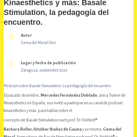
Kinaesthetics y más: Basale
Stimulation, la pedagogía del
encuentro.
Autor
Gema del Moral Orro
Lugar y fecha de publicación
Zaragoza, septiembre 2023
Podcast sobre Basale Stimulation. La pedagogía del encuentro.
El pasado diciembre,
Mercedes Fernández Doblado
, única Trainer de
Kinaesthetics en España, nos invitó a participar en su canal de podcast :
kinaesthetics y más, para hablar sobre el
concepto de Basale Stimulation nach prof. Dr. Fröhlich®.
Barbara Roller, Aitziber Ibañez de Gauna
y yo misma,
Gema del
Moral
, formadoras de Basale Stimulation nach prof. Dr. Fröhlich® y