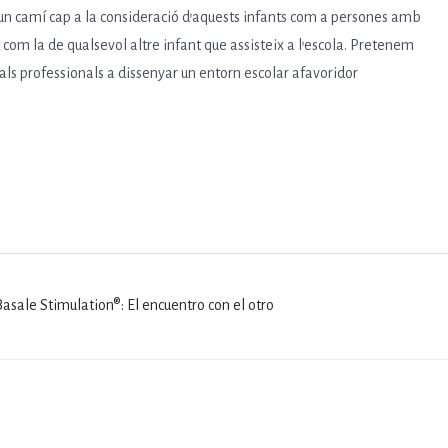
ar un camí cap a la consideració d’aquests infants com a persones amb
t com la de qualsevol altre infant que assisteix a l’escola. Pretenem
professionals a dissenyar un entorn escolar afavoridor
asale Stimulation®: El encuentro con el otro