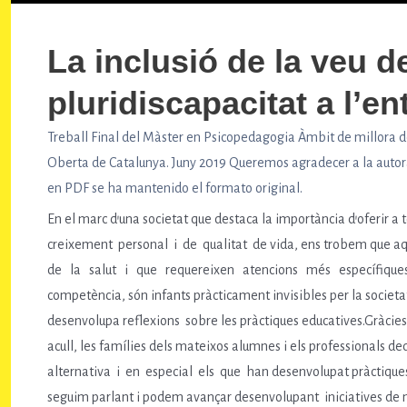
La inclusió de la veu 
pluridiscapacitat a l’en
Treball Final del Màster en Psicopedagogia Àmbit de millora de
Oberta de Catalunya. Juny 2019 Queremos agradecer a la autora
en PDF se ha mantenido el formato original.
En el marc d’una societat que destaca la importància d’oferir a
creixement personal i de qualitat de vida, ens trobem que aq
de la salut i que requereixen atencions més específiques i
competència, són infants pràcticament invisibles per la societ
desenvolupa reflexions sobre les pràctiques educatives.Gràcies 
acull, les famílies dels mateixos alumnes i els professionals 
alternativa i en especial els que han desenvolupat pràctiques
seguim parlant i podem avançar desenvolupant iniciatives de m