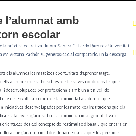
de l’alumnat amb
torn escolar
 la pràctica educativa. Tutora: Sandra Gallardo Ramírez. Universitat
 Mº Victoria Pachón su generosidad al compartirlo. En la descarga
 tots els alumnes les mateixes oportunitats d’aprenentatge,
uells alumnes més vulnerables per les seves condicions físiques i
 desenvolupades per professionals amb un alt nivell de
at que els envolta així com per la comunitat acadèmica que
a iniciatives desenvolupades per les mateixes Institucions que els
dedicats a la investigació sobre la comunicació augmentativa i
 orientades des del concepte de l’estimulació basal, que encara en
illora que garanteixin el dret fonamental d’aquestes persones a