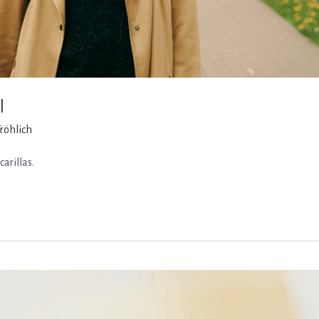
l
Fröhlich
arillas.