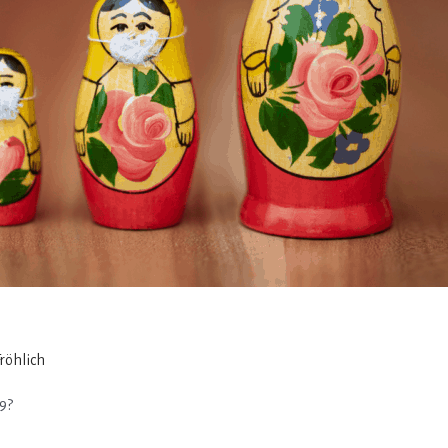
Fröhlich
9?