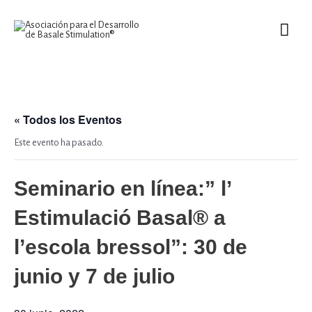
Ir
MEN
al
contenido
PRIN
« Todos los Eventos
Este evento ha pasado.
Seminario en línea:” l’
Estimulació Basal® a
l’escola bressol”: 30 de
junio y 7 de julio