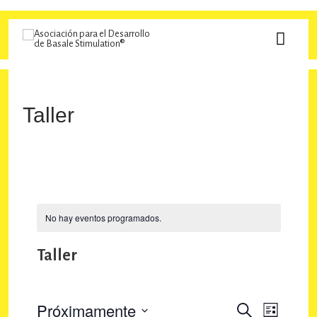
Ir
al
MEN
contenido
PRINC
Taller
No hay eventos programados.
Taller
Próximamente
N
N
B
L