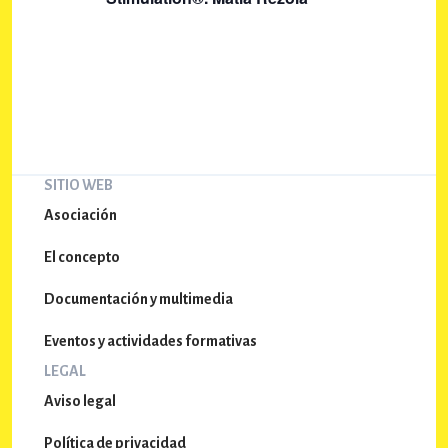
d
q
e
u
E
e
v
e
d
n
a
t
y
SITIO WEB
o
v
Asociación
i
El concepto
s
Documentación y multimedia
t
a
Eventos y actividades formativas
s
LEGAL
Aviso legal
d
e
Política de privacidad