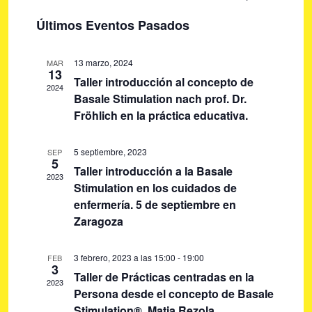
U
a
a
I
S
S
Últimos Eventos Pasados
S
v
e
C
v
T
A
e
l
A
e
R
13 marzo, 2024
MAR
g
e
13
g
Taller introducción al concepto de
a
c
2024
Basale Stimulation nach prof. Dr.
c
c
a
Fröhlich en la práctica educativa.
i
i
c
o
ó
i
5 septiembre, 2023
SEP
n
n
5
ó
Taller introducción a la Basale
a
d
2023
Stimulation en los cuidados de
r
e
n
enfermería. 5 de septiembre en
f
v
d
Zaragoza
e
i
e
c
s
h
3 febrero, 2023 a las 15:00
-
19:00
b
FEB
t
3
a
Taller de Prácticas centradas en la
ú
a
2023
Persona desde el concepto de Basale
.
s
s
Stimulation®. Matia Rezola